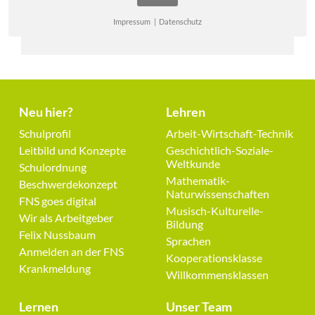
Impressum
|
Datenschutz
Zurück
Neu hier?
Lehren
Navigation
Navigation
Schulprofil
Arbeit-Wirtschaft-Technik
überspringen
überspringen
Leitbild und Konzepte
Geschichtlich-Soziale-
Weltkunde
Schulordnung
Mathematik-
Beschwerdekonzept
Naturwissenschaften
FNS goes digital
Musisch-Kulturelle-
Wir als Arbeitgeber
Bildung
Felix Nussbaum
Sprachen
Anmelden an der FNS
Kooperationsklasse
Krankmeldung
Willkommensklassen
Lernen
Unser Team