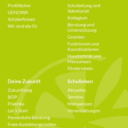
Navigation
Navigation
Profilfächer
Schulleitung und
überspringen
überspringen
Sekretariat
GENOWA
Kollegium
Schülerfirmen
Beratung und
Wir sind die SV
Unterstützung
Gremien
Funktionen und
Koordinationen
Haustechnik und
Mensateam
Förderverein
Deine Zukunft
Schulleben
Navigation
Navigation
Zukunftstag
Aktuelles
überspringen
überspringen
BOP
Termine
Praktika
Mensaessen
Let´s Start
Veranstaltungen
Persönliche Beratung
Freie Ausbildungsstellen