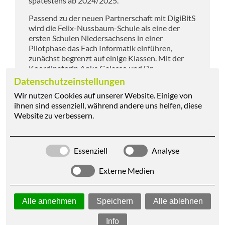
spätestens ab 2024/2025.
Passend zu der neuen Partnerschaft mit DigiBitS
wird die Felix-Nussbaum-Schule als eine der
ersten Schulen Niedersachsens in einer
Pilotphase das Fach Informatik einführen,
zunächst begrenzt auf einige Klassen. Mit der
Koordinatorin Anke Galasso und Dr.
Christopher Lehmann haben zwei Lehrkräfte der
Datenschutzeinstellungen
Felix-Nussbaum-Schule bereits erfolgreich die
Wir nutzen Cookies auf unserer Website. Einige von
Weiterbildung zum Informatiklehrer
ihnen sind essenziell, während andere uns helfen, diese
abgeschlossen, wir gratulieren an dieser Stelle
Website zu verbessern.
beiden dazu.
Essenziell
Analyse
Externe Medien
Alle annehmen
Speichern
Alle ablehnen
Info