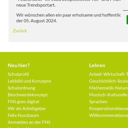
neue Trendsportart.
Wir wünschen allen ein paar erholsame und hoffentlich s
der 05. August 2024.
Zurück
Neu hier?
Lehren
Navigation
Navigation
Schulprofil
Arbeit-Wirtschaft-
überspringen
überspringen
Leitbild und Konzepte
Geschichtlich-Sozi
Schulordnung
Mathematik-Naturw
Beschwerdekonzept
Musisch-Kulturelle
FNS goes digital
Sprachen
Wir als Arbeitgeber
Kooperationsklass
Felix Nussbaum
Willkommensklass
Anmelden an der FNS