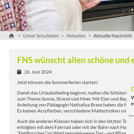
Unser Schulleben
Aktuelles
Aktuelle Nachricht
FNS wünscht allen schöne und
26. Juni 2024
Jetzt können die Sommerferien starten!
D
Damit das Urlaubsfeeling beginnt, malten die Schülerinn
W
zum Thema Sonne, Strand und Meer. Mit Elan und Begeis
e
Anleitung von Pädagogin Nathaliya Brase haben die Male
Es kamen Acrylfarben, verschiedene Maltechniken und N
Auch die anderen Klassen haben sich in den letzten Tagen
erfolgten mit dem Fahrrad oder mit der Bahn nach Hanno
"Feldforscher" im Wald beispielsweise Tier- und Pflanzenw