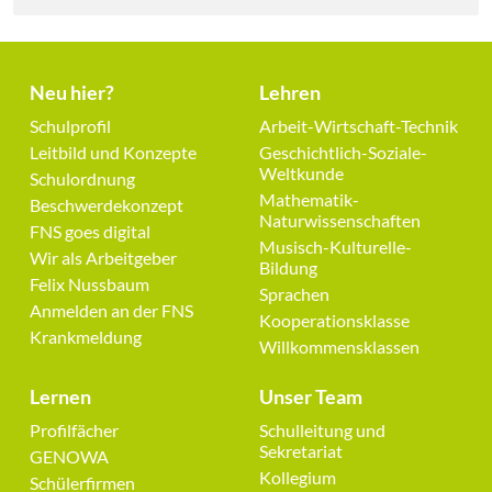
Neu hier?
Lehren
Navigation
Navigation
Schulprofil
Arbeit-Wirtschaft-Technik
überspringen
überspringen
Leitbild und Konzepte
Geschichtlich-Soziale-
Weltkunde
Schulordnung
Mathematik-
Beschwerdekonzept
Naturwissenschaften
FNS goes digital
Musisch-Kulturelle-
Wir als Arbeitgeber
Bildung
Felix Nussbaum
Sprachen
Anmelden an der FNS
Kooperationsklasse
Krankmeldung
Willkommensklassen
Lernen
Unser Team
Navigation
Navigation
Profilfächer
Schulleitung und
überspringen
überspringen
Sekretariat
GENOWA
Kollegium
Schülerfirmen