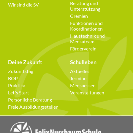
Beratung und
Wir sind die SV
Unterstützung
Gremien
Funktionen und
Koordinationen
Haustechnik und
Mensateam
Förderverein
Deine Zukunft
Schulleben
Navigation
Navigation
Zukunftstag
Aktuelles
überspringen
überspringen
BOP
Termine
Praktika
Mensaessen
Let´s Start
Veranstaltungen
Persönliche Beratung
Freie Ausbildungsstellen