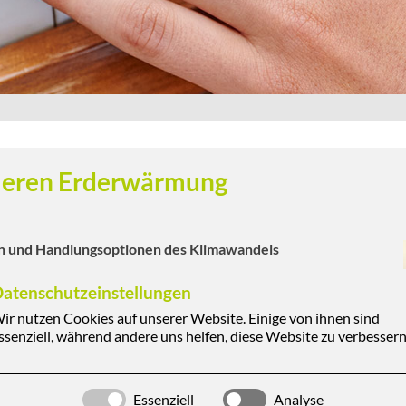
lieren Erderwärmung
en und Handlungsoptionen des Klimawandels
atenschutzeinstellungen
weiteren Schulen aus dem Heidekreis haben gemeinsam im
ir nutzen Cookies auf unserer Website. Einige von ihnen sind
maspiel" teilgenommen.
ssenziell, während andere uns helfen, diese Website zu verbessern
t wurde, schlüpften die Schülerinnen und Schüler in
ussten jeweils auf sich verändernde Bedingungen des
ls Arbeitsgrundlage. Simuliert wurde ein Zeitraum von 2000
Essenziell
Analyse