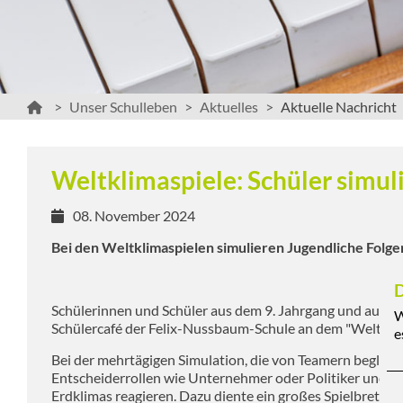
Unser Schulleben
Aktuelles
Aktuelle Nachricht
Weltklimaspiele: Schüler simu
08. November 2024
Bei den Weltklimaspielen simulieren Jugendliche Folg
D
Schülerinnen und Schüler aus dem 9. Jahrgang und aus 
W
Schülercafé der Felix-Nussbaum-Schule an dem "Weltkli
e
Bei der mehrtägigen Simulation, die von Teamern begleite
Entscheiderrollen wie Unternehmer oder Politiker und m
Erdklimas reagieren. Dazu diente ein großes Spielbrett a