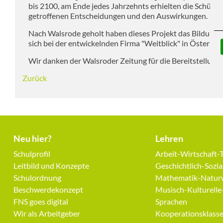
bis 2100, am Ende jedes Jahrzehnts erhielten die Schüler
getroffenen Entscheidungen und den Auswirkungen.
Nach Walsrode geholt haben dieses Projekt das Bildungs
sich bei der entwickelnden Firma "Weitblick" in Österreic
Wir danken der Walsroder Zeitung für die Bereitstellung 
Zurück
Neu hier?
Lehren
Navigation
Navigation
Schulprofil
Arbeit-Wirtschaft-
überspringen
überspringen
Leitbild und Konzepte
Geschichtlich-Sozi
Schulordnung
Mathematik-Naturw
Beschwerdekonzept
Musisch-Kulturelle
FNS goes digital
Sprachen
Wir als Arbeitgeber
Kooperationsklass