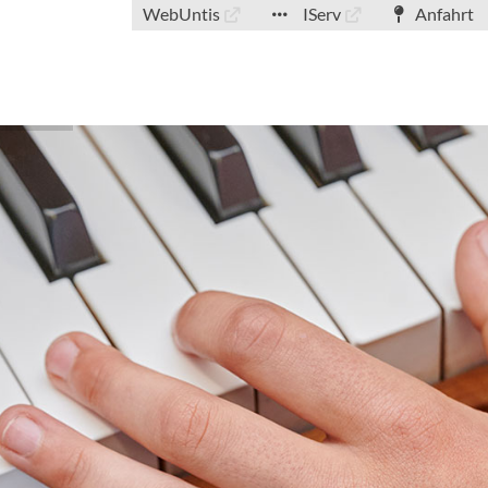
WebUntis
IServ
Anfahrt