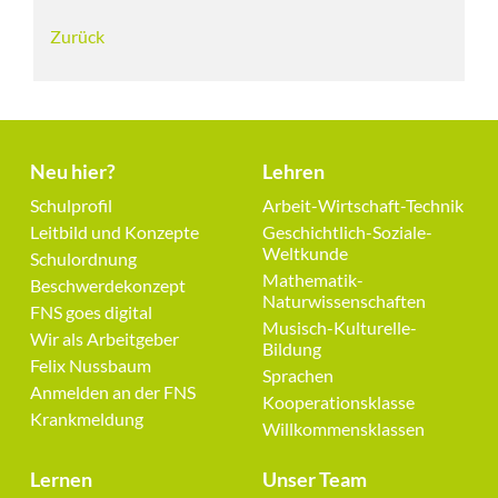
Zurück
Neu hier?
Lehren
Navigation
Navigation
Schulprofil
Arbeit-Wirtschaft-Technik
überspringen
überspringen
Leitbild und Konzepte
Geschichtlich-Soziale-
Weltkunde
Schulordnung
Mathematik-
Beschwerdekonzept
Naturwissenschaften
FNS goes digital
Musisch-Kulturelle-
Wir als Arbeitgeber
Bildung
Felix Nussbaum
Sprachen
Anmelden an der FNS
Kooperationsklasse
Krankmeldung
Willkommensklassen
Lernen
Unser Team