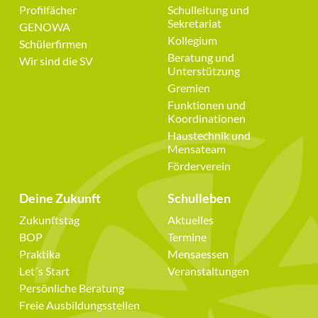
Navigation
Navigation
Profilfächer
Schulleitung und
überspringen
überspringen
Sekretariat
GENOWA
Kollegium
Schülerfirmen
Beratung und
Wir sind die SV
Unterstützung
Gremien
Funktionen und
Koordinationen
Haustechnik und
Mensateam
Förderverein
Deine Zukunft
Schulleben
Navigation
Navigation
Zukunftstag
Aktuelles
überspringen
überspringen
BOP
Termine
Praktika
Mensaessen
Let´s Start
Veranstaltungen
Persönliche Beratung
Freie Ausbildungsstellen