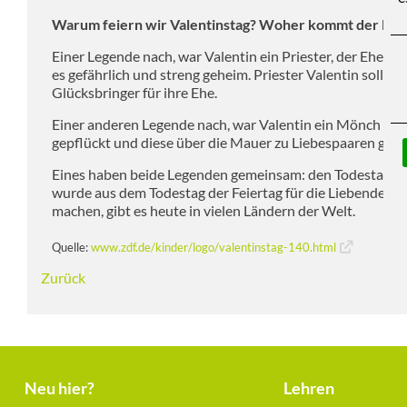
Warum feiern wir Valentinstag? Woher kommt der Bra
Einer Legende nach, war Valentin ein Priester, der Ehepaa
es gefährlich und streng geheim. Priester Valentin soll 
Glücksbringer für ihre Ehe.
Einer anderen Legende nach, war Valentin ein Mönch und 
gepflückt und diese über die Mauer zu Liebespaaren gew
Eines haben beide Legenden gemeinsam: den Todestag vom 
wurde aus dem Todestag der Feiertag für die Liebenden.
machen, gibt es heute in vielen Ländern der Welt.
Quelle:
www.zdf.de/kinder/logo/valentinstag-140.html
Zurück
Neu hier?
Lehren