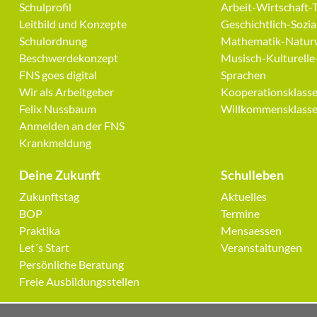
Navigation
Navigation
Schulprofil
Arbeit-Wirtschaft-
überspringen
überspringen
Leitbild und Konzepte
Geschichtlich-Sozi
Schulordnung
Mathematik-Naturw
Beschwerdekonzept
Musisch-Kulturelle
FNS goes digital
Sprachen
Wir als Arbeitgeber
Kooperationsklass
Felix Nussbaum
Willkommensklass
Anmelden an der FNS
Krankmeldung
Deine Zukunft
Schulleben
Navigation
Navigation
Zukunftstag
Aktuelles
überspringen
überspringen
BOP
Termine
Praktika
Mensaessen
Let´s Start
Veranstaltungen
Persönliche Beratung
Freie Ausbildungsstellen