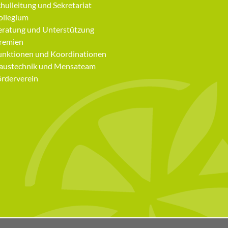
avigation
hulleitung und Sekretariat
berspringen
ollegium
eratung und Unterstützung
remien
unktionen und Koordinationen
austechnik und Mensateam
örderverein