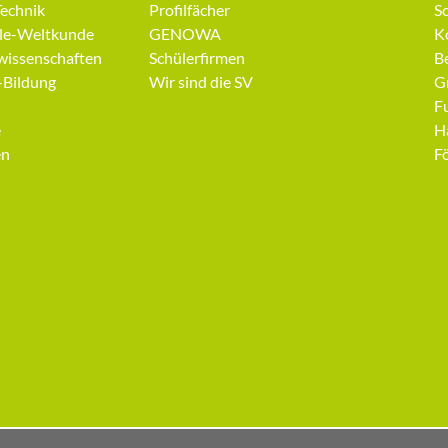
Navigation
N
Technik
Profilfächer
Sc
überspringen
ü
ale-Weltkunde
GENOWA
K
issenschaften
Schülerfirmen
B
-Bildung
Wir sind die SV
G
F
e
H
en
F