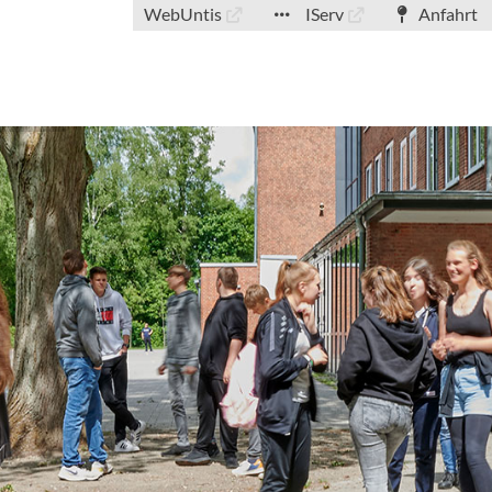
WebUntis
IServ
Anfahrt