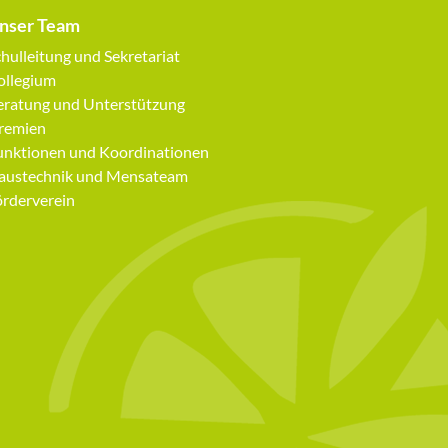
nser Team
avigation
hulleitung und Sekretariat
berspringen
ollegium
eratung und Unterstützung
remien
unktionen und Koordinationen
austechnik und Mensateam
örderverein