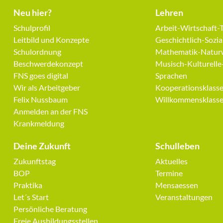
Neu hier?
Lehren
Navigation
Navigation
Schulprofil
Arbeit-Wirtschaft-
überspringen
überspringen
Leitbild und Konzepte
Geschichtlich-Sozi
Schulordnung
Mathematik-Naturw
Beschwerdekonzept
Musisch-Kulturelle
FNS goes digital
Sprachen
Wir als Arbeitgeber
Kooperationsklass
Felix Nussbaum
Willkommensklass
Anmelden an der FNS
Krankmeldung
Deine Zukunft
Schulleben
Navigation
Navigation
Zukunftstag
Aktuelles
überspringen
überspringen
BOP
Termine
Praktika
Mensaessen
Let´s Start
Veranstaltungen
Persönliche Beratung
Freie Ausbildungsstellen