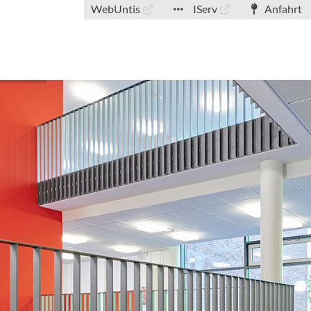
WebUntis
IServ
Anfahrt