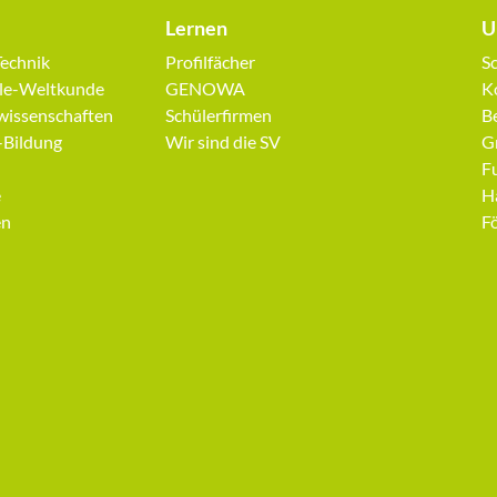
Lernen
U
Navigation
N
Technik
Profilfächer
Sc
überspringen
ü
ale-Weltkunde
GENOWA
K
issenschaften
Schülerfirmen
B
-Bildung
Wir sind die SV
G
F
e
H
en
F