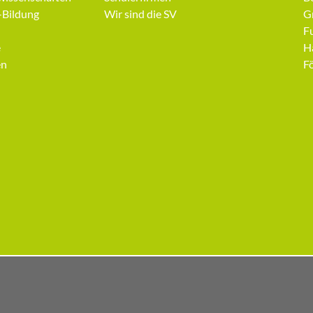
-Bildung
Wir sind die SV
G
F
e
H
en
F