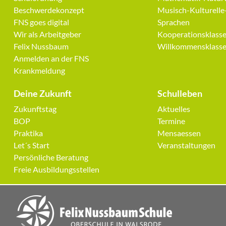
Beschwerdekonzept
Musisch-Kulturelle
FNS goes digital
Sprachen
Wir als Arbeitgeber
Kooperationsklass
Felix Nussbaum
Willkommensklass
Anmelden an der FNS
Krankmeldung
Deine Zukunft
Schulleben
Navigation
Navigation
Zukunftstag
Aktuelles
überspringen
überspringen
BOP
Termine
Praktika
Mensaessen
Let´s Start
Veranstaltungen
Persönliche Beratung
Freie Ausbildungsstellen