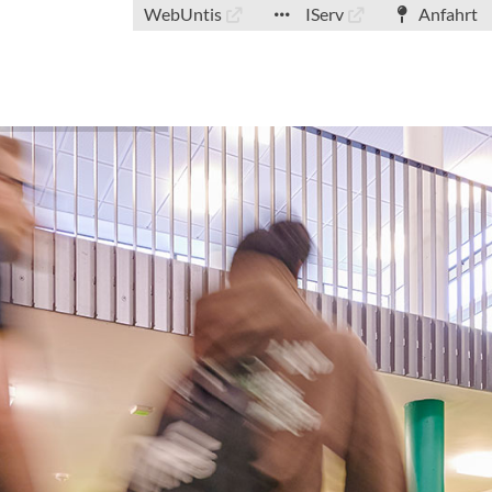
WebUntis
IServ
Anfahrt