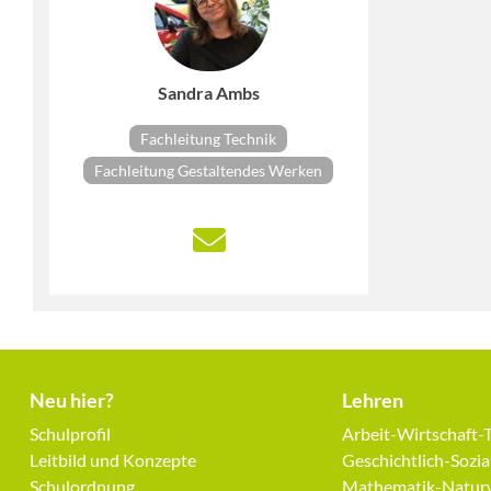
Sandra Ambs
Fachleitung Technik
Fachleitung Gestaltendes Werken
Neu hier?
Lehren
Navigation
Navigation
Schulprofil
Arbeit-Wirtschaft-
überspringen
überspringen
Leitbild und Konzepte
Geschichtlich-Sozi
Schulordnung
Mathematik-Naturw