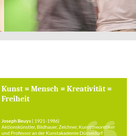
Kunst = Mensch = Kreativität =
Freiheit
Joseph Beuys
( 1921-1986)
Aktionskünstler, Bildhauer, Zeichner, Kunsttheoretiker
und Professor an der Kunstakademie Düsseldorf