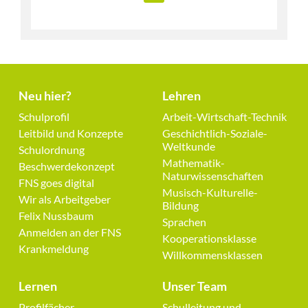
Neu hier?
Lehren
Navigation
Navigation
Schulprofil
Arbeit-Wirtschaft-Technik
überspringen
überspringen
Leitbild und Konzepte
Geschichtlich-Soziale-
Weltkunde
Schulordnung
Mathematik-
Beschwerdekonzept
Naturwissenschaften
FNS goes digital
Musisch-Kulturelle-
Wir als Arbeitgeber
Bildung
Felix Nussbaum
Sprachen
Anmelden an der FNS
Kooperationsklasse
Krankmeldung
Willkommensklassen
Lernen
Unser Team
Navigation
Navigation
Profilfächer
Schulleitung und