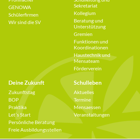
überspringen
überspringen
Sekretariat
GENOWA
Kollegium
Schülerfirmen
Beratung und
Wir sind die SV
Unterstützung
Gremien
Funktionen und
Koordinationen
Haustechnik und
Mensateam
Förderverein
Deine Zukunft
Schulleben
Navigation
Navigation
Zukunftstag
Aktuelles
überspringen
überspringen
BOP
Termine
Praktika
Mensaessen
Let´s Start
Veranstaltungen
Persönliche Beratung
Freie Ausbildungsstellen