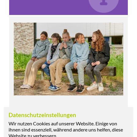
Eine 5. Klässlerin zum Unterricht:
Datenschutzeinstellungen
„ ... In meinem Kurs waren sieben Muslime, drei
Wir nutzen Cookies auf unserer Website. Einige von
christliche Kinder, ein Buddhist und jede Menge
ihnen sind essenziell, während andere uns helfen, diese
Kinder ohne Religionszugehörigkeit. Das war für
Website zu verbessern.