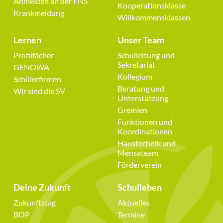
Anmelden an der FNS
Kooperationsklasse
Krankmeldung
Willkommensklassen
Lernen
Unser Team
Navigation
Navigation
Profilfächer
Schulleitung und
überspringen
überspringen
Sekretariat
GENOWA
Kollegium
Schülerfirmen
Beratung und
Wir sind die SV
Unterstützung
Gremien
Funktionen und
Koordinationen
Haustechnik und
Mensateam
Förderverein
Deine Zukunft
Schulleben
Navigation
Navigation
Zukunftstag
Aktuelles
überspringen
überspringen
BOP
Termine