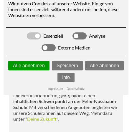
Wert darauf, ihre Sozialkompetenz zu stärken. Die
Wir nutzen Cookies auf unserer Website. Einige von
Schüler:innen wachsen in einer pluralen
ihnen sind essenziell, während andere uns helfen, diese
Gesellschaft auf, die von der Individualität und der
Website zu verbessern.
Unterschiedlichkeit getragen wird und sich dadurch
weiterentwickelt.
Essenziell
Analyse
An unserer Schule steht neben den kognitiven
Fähigkeiten das soziale Lernen im Vordergrund, um
Externe Medien
sich entsprechend in der Gesellschaft zu verhalten
und demzufolge auch zu behaupten.
Alle annehmen
Speichern
Alle ablehnen
Info
Die berufliche Orientierung
Impressum
|
Datenschutz
Die Berufsorientierung (BO) bildet einen
inhaltlichen Schwerpunkt an der Felix-Nussbaum-
Schule
. Mit verschiedenen Angeboten begleiten wir
unsere Schüler:innen auf diesem Weg. Mehr dazu
unter "
Deine Zukunft
".