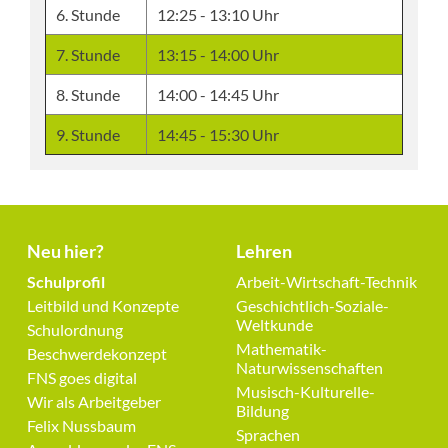
6. Stunde
12:25 - 13:10 Uhr
7. Stunde
13:15 - 14:00 Uhr
8. Stunde
14:00 - 14:45 Uhr
9. Stunde
14:45 - 15:30 Uhr
Neu hier?
Lehren
Navigation
Navigation
Schulprofil
Arbeit-Wirtschaft-Technik
überspringen
überspringen
Leitbild und Konzepte
Geschichtlich-Soziale-
Weltkunde
Schulordnung
Mathematik-
Beschwerdekonzept
Naturwissenschaften
FNS goes digital
Musisch-Kulturelle-
Wir als Arbeitgeber
Bildung
Felix Nussbaum
Sprachen