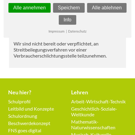
Alle annehmen
Speichern
Alle ablehnen
Verbraucher­streit­
Info
beilegung/Universal­
schlichtungs­stelle
Impressum
|
Datenschutz
Wir sind nicht bereit oder verpflichtet, an
Streitbeilegungsverfahren vor einer
Verbraucherschlichtungsstelle teilzunehmen.
Neu hier?
Lehren
Navigation
Navigation
Schulprofil
Arbeit-Wirtschaft-Technik
überspringen
überspringen
Leitbild und Konzepte
Geschichtlich-Soziale-
Weltkunde
Schulordnung
Mathematik-
Beschwerdekonzept
Naturwissenschaften
FNS goes digital
Musisch-Kulturelle-