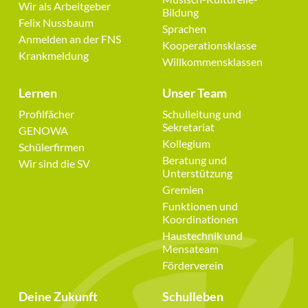
Wir als Arbeitgeber
Bildung
Felix Nussbaum
Sprachen
Anmelden an der FNS
Kooperationsklasse
Krankmeldung
Willkommensklassen
Lernen
Unser Team
Navigation
Navigation
Profilfächer
Schulleitung und
überspringen
überspringen
Sekretariat
GENOWA
Kollegium
Schülerfirmen
Beratung und
Wir sind die SV
Unterstützung
Gremien
Funktionen und
Koordinationen
Haustechnik und
Mensateam
Förderverein
Deine Zukunft
Schulleben