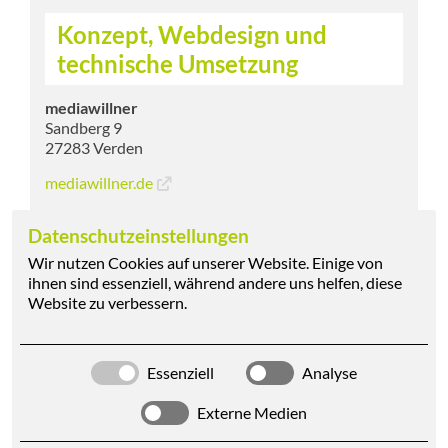
Konzept, Webdesign und
technische Umsetzung
mediawillner
Sandberg 9
27283 Verden
mediawillner.de
Datenschutzeinstellungen
Fotografie
Wir nutzen Cookies auf unserer Website. Einige von
ihnen sind essenziell, während andere uns helfen, diese
Hauke Müller Fotografie
Website zu verbessern.
Kleistraße 4
27308 Kirchlinteln
www.haukemueller.com
Essenziell
Analyse
Fotoplanung und Produktionsleitung:
Externe Medien
mediawillner