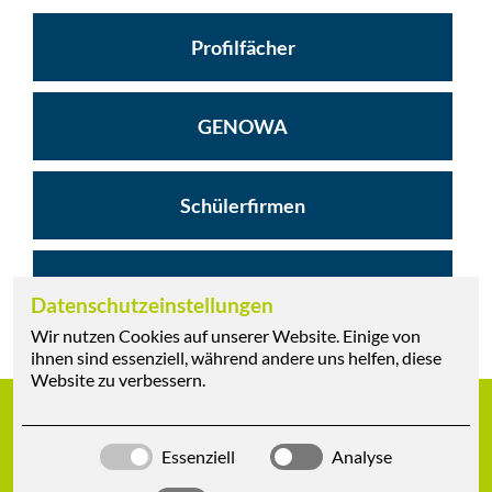
Navigation
überspringen
Profilfächer
GENOWA
Schülerfirmen
Wir sind die SV
Datenschutzeinstellungen
Wir nutzen Cookies auf unserer Website. Einige von
ihnen sind essenziell, während andere uns helfen, diese
Website zu verbessern.
Neu hier?
Lehren
Essenziell
Analyse
Navigation
Navigation
Schulprofil
Arbeit-Wirtschaft-Technik
überspringen
überspringen
Leitbild und Konzepte
Geschichtlich-Soziale-